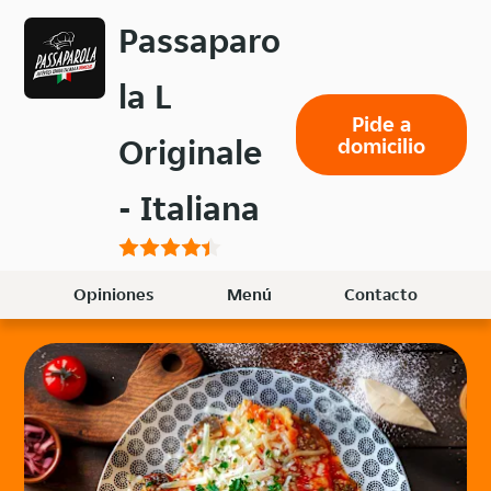
Volver
Passaparo
al
menú
la L
principal
Pide a
Originale
domicilio
- Italiana
Opiniones
Menú
Contacto